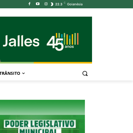
C
22.3
Goianésia
TRÂNSITO