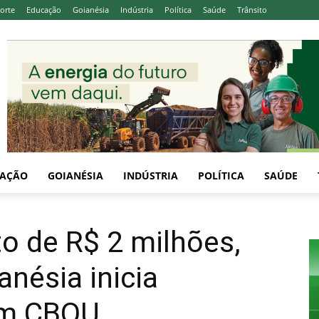
orte
Educação
Goianésia
Indústria
Política
Saúde
Trânsito
AÇÃO
GOIANÉSIA
INDÚSTRIA
POLÍTICA
SAÚDE
o de R$ 2 milhões,
anésia inicia
em CBQU