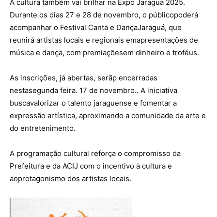
A
cultura
também
vai
brilhar
na Expo
Jaraguá
2025.
Durante
os
dias
27 e 28 de
novembro
, o
público
poderá
acompanhar
o Festival Canta e
Dança
Jaraguá
, que
reunirá
artistas
locais
e
regionais
em
apresentações
de
música
e
dança
, com
premiações
em
dinheiro
e
troféus
.
As
inscrições
,
já
abertas
,
serãp
encerradas
nesta
segunda
feira
. 17 de
novembro
.
.
A
iniciativa
busca
valorizar
o
talento
jaraguense
e
fomentar
a
expressão
artística
,
aproximando
a
comunidade
da
arte
e
do
entretenimento
.
A
programação
cultural
reforça
o
compromisso
da
Prefeitura
e da ACIJ com o
incentivo
à
cultura
e
ao
protagonismo
dos
artistas
locais
.