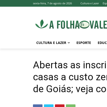
sexta-feira, 7 de agosto de 2026
Cultura e Lazer
Esp
CULTURA E LAZER
ESPORTE
EDUC
Abertas as inscr
casas a custo ze
de Goiás; veja c