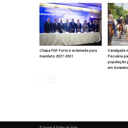
Chapa FGF Forte é aclamada para
Cavalgada 
mandato 2027-2031
Pecuária pa
população p
em Goianés
© Jornal A Folha do Vale