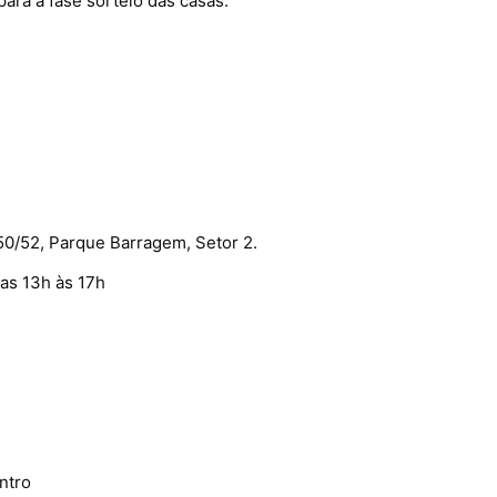
ara a fase sorteio das casas.
50/52, Parque Barragem, Setor 2.
das 13h às 17h
ntro