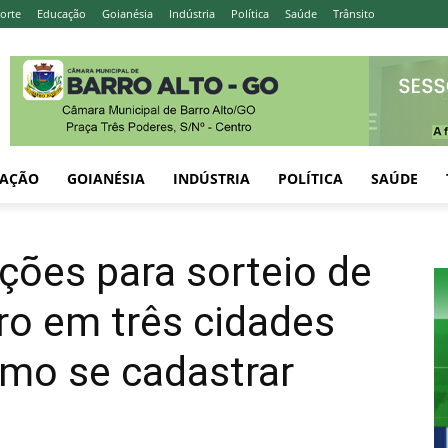
orte
Educação
Goianésia
Indústria
Política
Saúde
Trânsito
AÇÃO
GOIANÉSIA
INDÚSTRIA
POLÍTICA
SAÚDE
ições para sorteio de
ro em três cidades
omo se cadastrar