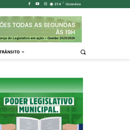
C
27.4
Goianésia
TRÂNSITO