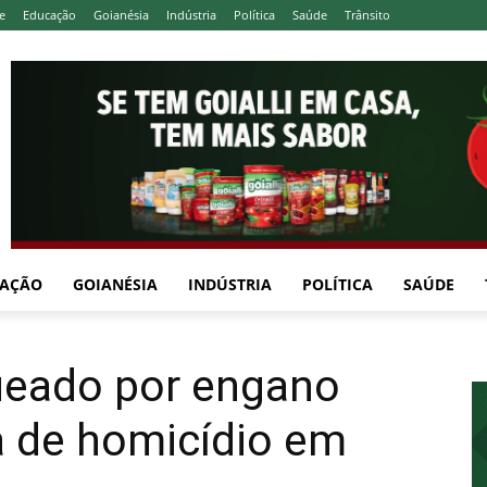
e
Educação
Goianésia
Indústria
Política
Saúde
Trânsito
AÇÃO
GOIANÉSIA
INDÚSTRIA
POLÍTICA
SAÚDE
eado por engano
a de homicídio em