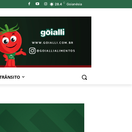
C
28.4
Goianésia
TRÂNSITO