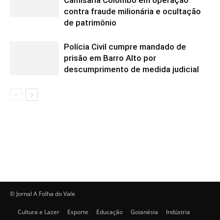
Camisaria Colombo em operação
contra fraude milionária e ocultação
de patrimônio
Polícia Civil cumpre mandado de
prisão em Barro Alto por
descumprimento de medida judicial
© Jornal A Folha do Vale
Cultura e Lazer
Esporte
Educação
Goianésia
Indústria