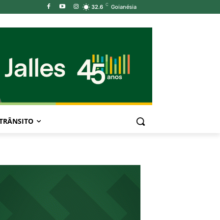
C
32.6
Goianésia
TRÂNSITO