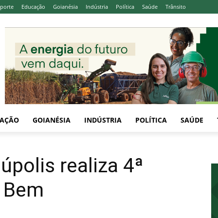
sporte
Educação
Goianésia
Indústria
Política
Saúde
Trânsito
AÇÃO
GOIANÉSIA
INDÚSTRIA
POLÍTICA
SAÚDE
úpolis realiza 4ª
o Bem