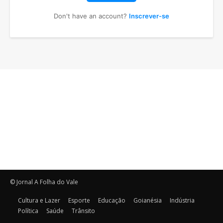
Don't have an account?
Inscrever-se
© Jornal A Folha do Vale
Cultura e Lazer
Esporte
Educação
Goianésia
Indústria
Política
Saúde
Trânsito