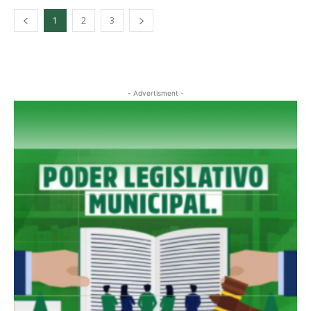
1
2
3
- Advertisment -