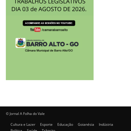
© Jornal A Folha do Vale
Cultura e Lazer
Esporte
Educação
Goianésia
Indústria
Política
Saúde
Trânsito